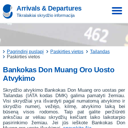
Arrivals & Departures
Tikralaikiai skrydžio informacija
Pagrindinį puslapį
Paskirties vietos
Tailandas
Paskirties vietos
Bankokas Don Muang Oro Uosto
Atvykimo
Skrydžio atvykimo Bankokas Don Muang oro uostas per
Tailandas (IATA kodas DMK) galima pamatyti žemiau.
Visi skrydžiai yra išvardyti pagal numatomą atvykimo ir
skrydžio numerį, vežėjo, kilmę, atvykimo laiką bei
būseną visos rodomos. Taip pat galite peržiūrėti
anksčiau ar vėliau skrydžių keičiant laiko laikotarpio
pasirinkimo žemiau. Jei jūs ieškote Bankokas Don