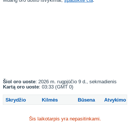
Muang oro uosto išvykimai,
spauskite čia
.
Šiol oro uoste
: 2026 m. rugpjūčio 9 d., sekmadienis
Kartą oro uoste
: 03:33 (GMT 0)
Skrydžio
Kilmės
Būsena
Atvykimo
Šis laikotarpis yra nepasitinkami.