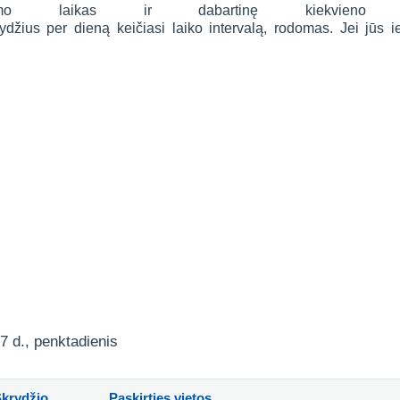
ykimo laikas ir dabartinę kiekvieno 
krydžius per dieną keičiasi laiko intervalą, rodomas. Jei jūs
7 d., penktadienis
Skrydžio
Paskirties vietos