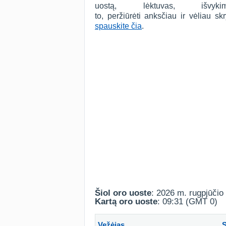
uostą, lėktuvas, išv
to, peržiūrėti anksčiau ir vėliau s
spauskite čia
.
Šiol oro uoste
: 2026 m. rugpjūčio 
Kartą oro uoste
: 09:31 (GMT 0)
Vežėjas