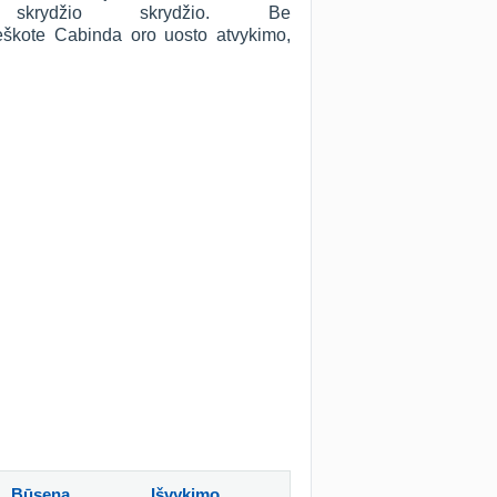
skrydžio skrydžio. Be
 ieškote Cabinda oro uosto atvykimo,
Būsena
Išvykimo