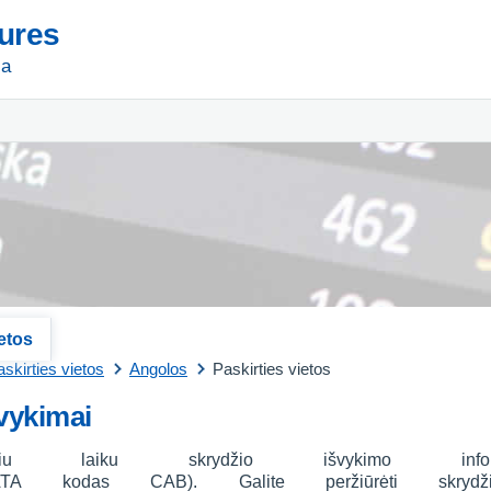
tures
ja
ietos
skirties vietos
Angolos
Paskirties vietos
vykimai
liu laiku skrydžio išvykimo info
TA kodas CAB). Galite peržiūrėti skrydž