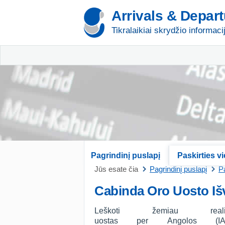
Arrivals & Depar
Tikralaikiai skrydžio informaci
Pagrindinį puslapį
Paskirties v
Jūs esate čia
Pagrindinį puslapį
Pa
Cabinda Oro Uosto Iš
Leškoti žemiau rea
uostas per Angolos (IA