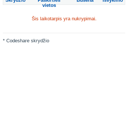
Skrydžio
Paskirties
Būsena
Išvykimo
vietos
Šis laikotarpis yra nukrypimai.
* Codeshare skrydžio