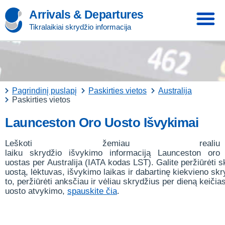
Arrivals & Departures
Tikralaikiai skrydžio informacija
Pagrindinį puslapį
Paskirties vietos
Australija
Paskirties vietos
Launceston Oro Uosto Išvykimai
Leškoti žemiau realiu
laiku skrydžio išvykimo informaciją Launceston oro
uostas per Australija (IATA kodas LST). Galite peržiūrėti 
uostą, lėktuvas, išvykimo laikas ir dabartinę kiekvieno sk
to, peržiūrėti anksčiau ir vėliau skrydžius per dieną keičia
uosto atvykimo,
spauskite čia
.