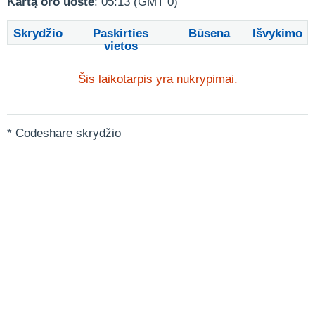
Kartą oro uoste
: 05:13 (GMT 0)
Skrydžio
Paskirties
Būsena
Išvykimo
vietos
Šis laikotarpis yra nukrypimai.
* Codeshare skrydžio