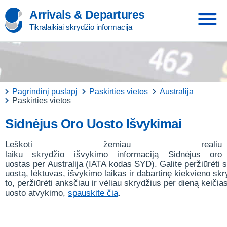
Arrivals & Departures
Tikralaikiai skrydžio informacija
Pagrindinį puslapį
Paskirties vietos
Australija
Paskirties vietos
Sidnėjus Oro Uosto Išvykimai
Leškoti žemiau realiu
laiku skrydžio išvykimo informaciją Sidnėjus oro
uostas per Australija (IATA kodas SYD). Galite peržiūrėti 
uostą, lėktuvas, išvykimo laikas ir dabartinę kiekvieno sk
to, peržiūrėti anksčiau ir vėliau skrydžius per dieną keičia
uosto atvykimo,
spauskite čia
.