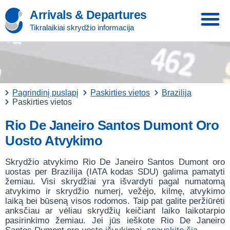
Arrivals & Departures
Tikralaikiai skrydžio informacija
Pagrindinį puslapį
Paskirties vietos
Brazilija
Paskirties vietos
Rio De Janeiro Santos Dumont Oro
Uosto Atvykimo
Skrydžio atvykimo Rio De Janeiro Santos Dumont oro
uostas per Brazilija (IATA kodas SDU) galima pamatyti
žemiau. Visi skrydžiai yra išvardyti pagal numatomą
atvykimo ir skrydžio numerį, vežėjo, kilmę, atvykimo
laiką bei būseną visos rodomos. Taip pat galite peržiūrėti
anksčiau ar vėliau skrydžių keičiant laiko laikotarpio
pasirinkimo žemiau. Jei jūs ieškote Rio De Janeiro