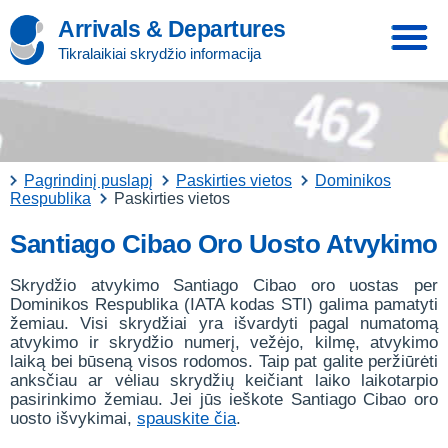
Arrivals & Departures
Tikralaikiai skrydžio informacija
Pagrindinį puslapį
Paskirties vietos
Dominikos
Respublika
Paskirties vietos
Santiago Cibao Oro Uosto Atvykimo
Skrydžio atvykimo Santiago Cibao oro uostas per
Dominikos Respublika (IATA kodas STI) galima pamatyti
žemiau. Visi skrydžiai yra išvardyti pagal numatomą
atvykimo ir skrydžio numerį, vežėjo, kilmę, atvykimo
laiką bei būseną visos rodomos. Taip pat galite peržiūrėti
anksčiau ar vėliau skrydžių keičiant laiko laikotarpio
pasirinkimo žemiau. Jei jūs ieškote Santiago Cibao oro
uosto išvykimai,
spauskite čia
.