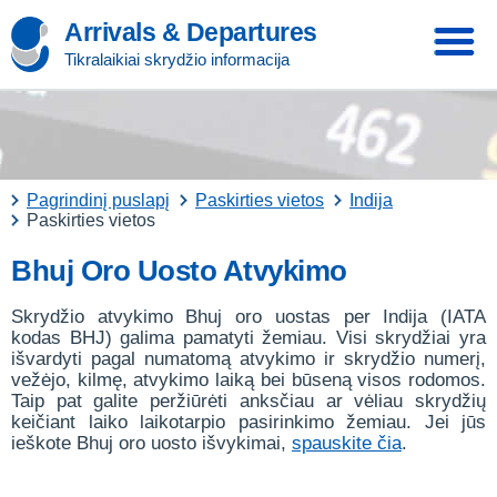
Arrivals & Departures
Tikralaikiai skrydžio informacija
Pagrindinį puslapį
Paskirties vietos
Indija
Paskirties vietos
Bhuj Oro Uosto Atvykimo
Skrydžio atvykimo Bhuj oro uostas per Indija (IATA
kodas BHJ) galima pamatyti žemiau. Visi skrydžiai yra
išvardyti pagal numatomą atvykimo ir skrydžio numerį,
vežėjo, kilmę, atvykimo laiką bei būseną visos rodomos.
Taip pat galite peržiūrėti anksčiau ar vėliau skrydžių
keičiant laiko laikotarpio pasirinkimo žemiau. Jei jūs
ieškote Bhuj oro uosto išvykimai,
spauskite čia
.