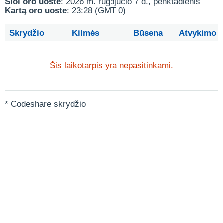
Šiol oro uoste
: 2026 m. rugpjūčio 7 d., penktadienis
Kartą oro uoste
: 23:28 (GMT 0)
Skrydžio
Kilmės
Būsena
Atvykimo
Šis laikotarpis yra nepasitinkami.
* Codeshare skrydžio