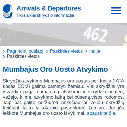
Arrivals & Departures
Tikralaikiai skrydžio informacija
Pagrindinį puslapį
Paskirties vietos
Indija
Paskirties vietos
Mumbajus Oro Uosto Atvykimo
Skrydžio atvykimo Mumbajus oro uostas per Indija (IATA
kodas BOM) galima pamatyti žemiau. Visi skrydžiai yra
išvardyti pagal numatomą atvykimo ir skrydžio numerį,
vežėjo, kilmę, atvykimo laiką bei būseną visos rodomos.
Taip pat galite peržiūrėti anksčiau ar vėliau skrydžių
keičiant laiko laikotarpio pasirinkimo žemiau. Jei jūs
ieškote Mumbajus oro uosto išvykimai,
spauskite čia
.