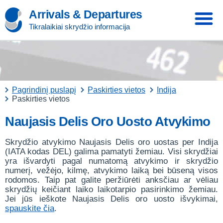
Arrivals & Departures
Tikralaikiai skrydžio informacija
Pagrindinį puslapį
Paskirties vietos
Indija
Paskirties vietos
Naujasis Delis Oro Uosto Atvykimo
Skrydžio atvykimo Naujasis Delis oro uostas per Indija
(IATA kodas DEL) galima pamatyti žemiau. Visi skrydžiai
yra išvardyti pagal numatomą atvykimo ir skrydžio
numerį, vežėjo, kilmę, atvykimo laiką bei būseną visos
rodomos. Taip pat galite peržiūrėti anksčiau ar vėliau
skrydžių keičiant laiko laikotarpio pasirinkimo žemiau.
Jei jūs ieškote Naujasis Delis oro uosto išvykimai,
spauskite čia
.