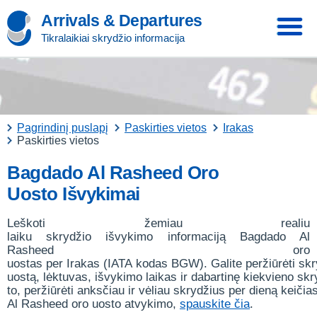
Arrivals & Departures
Tikralaikiai skrydžio informacija
Pagrindinį puslapį
Paskirties vietos
Irakas
Paskirties vietos
Bagdado Al Rasheed Oro
Uosto Išvykimai
Leškoti žemiau realiu
laiku skrydžio išvykimo informaciją Bagdado Al
Rasheed oro
uostas per Irakas (IATA kodas BGW). Galite peržiūrėti sk
uostą, lėktuvas, išvykimo laikas ir dabartinę kiekvieno sk
to, peržiūrėti anksčiau ir vėliau skrydžius per dieną keičia
Al Rasheed oro uosto atvykimo,
spauskite čia
.