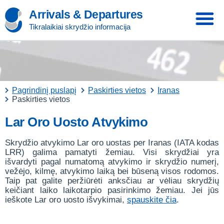
Arrivals & Departures
Tikralaikiai skrydžio informacija
Pagrindinį puslapį
Paskirties vietos
Iranas
Paskirties vietos
Lar Oro Uosto Atvykimo
Skrydžio atvykimo Lar oro uostas per Iranas (IATA kodas
LRR) galima pamatyti žemiau. Visi skrydžiai yra
išvardyti pagal numatomą atvykimo ir skrydžio numerį,
vežėjo, kilmę, atvykimo laiką bei būseną visos rodomos.
Taip pat galite peržiūrėti anksčiau ar vėliau skrydžių
keičiant laiko laikotarpio pasirinkimo žemiau. Jei jūs
ieškote Lar oro uosto išvykimai,
spauskite čia
.