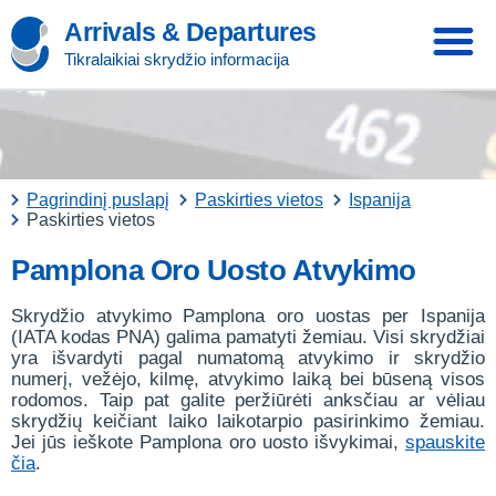
Arrivals & Departures
Tikralaikiai skrydžio informacija
Pagrindinį puslapį
Paskirties vietos
Ispanija
Paskirties vietos
Pamplona Oro Uosto Atvykimo
Skrydžio atvykimo Pamplona oro uostas per Ispanija
(IATA kodas PNA) galima pamatyti žemiau. Visi skrydžiai
yra išvardyti pagal numatomą atvykimo ir skrydžio
numerį, vežėjo, kilmę, atvykimo laiką bei būseną visos
rodomos. Taip pat galite peržiūrėti anksčiau ar vėliau
skrydžių keičiant laiko laikotarpio pasirinkimo žemiau.
Jei jūs ieškote Pamplona oro uosto išvykimai,
spauskite
čia
.