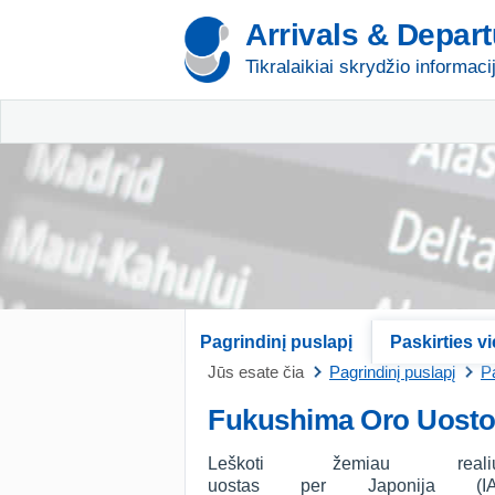
Arrivals & Depar
Tikralaikiai skrydžio informaci
Pagrindinį puslapį
Paskirties v
Jūs esate čia
Pagrindinį puslapį
Pa
Fukushima Oro Uosto 
Leškoti žemiau real
uostas per Japonija (I