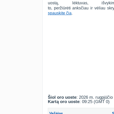
uostą, lėktuvas, išv
to, peržiūrėti anksčiau ir vėliau s
spauskite čia
.
Šiol oro uoste
: 2026 m. rugpjūčio 
Kartą oro uoste
: 09:25 (GMT 0)
Vežėjas