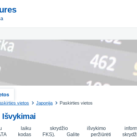
tures
ja
ietos
skirties vietos
Japonija
Paskirties vietos
Išvykimai
iu laiku skrydžio išvykimo infor
ATA kodas FKS). Galite peržiūrėti skrydž