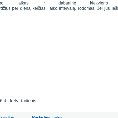
ykimo laikas ir dabartinę kiekvieno 
krydžius per dieną keičiasi laiko intervalą, rodomas. Jei jūs 
6 d., ketvirtadienis
Skrydžio
Paskirties vietos