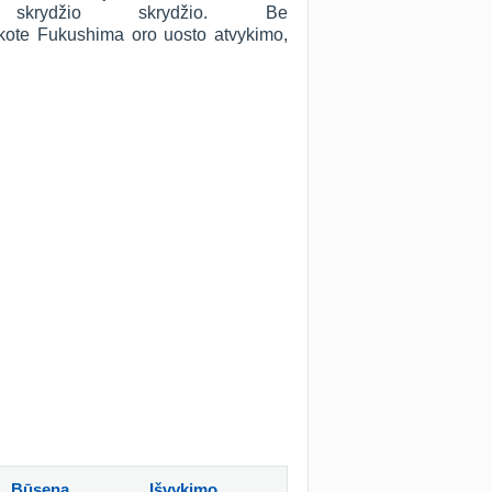
skrydžio skrydžio. Be
ieškote Fukushima oro uosto atvykimo,
Būsena
Išvykimo