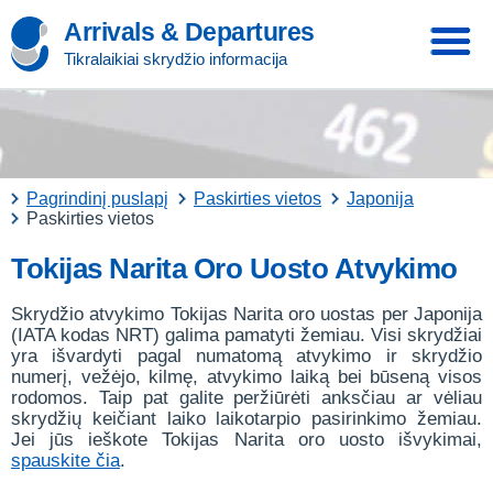
Arrivals & Departures
Tikralaikiai skrydžio informacija
Pagrindinį puslapį
Paskirties vietos
Japonija
Paskirties vietos
Tokijas Narita Oro Uosto Atvykimo
Skrydžio atvykimo Tokijas Narita oro uostas per Japonija
(IATA kodas NRT) galima pamatyti žemiau. Visi skrydžiai
yra išvardyti pagal numatomą atvykimo ir skrydžio
numerį, vežėjo, kilmę, atvykimo laiką bei būseną visos
rodomos. Taip pat galite peržiūrėti anksčiau ar vėliau
skrydžių keičiant laiko laikotarpio pasirinkimo žemiau.
Jei jūs ieškote Tokijas Narita oro uosto išvykimai,
spauskite čia
.