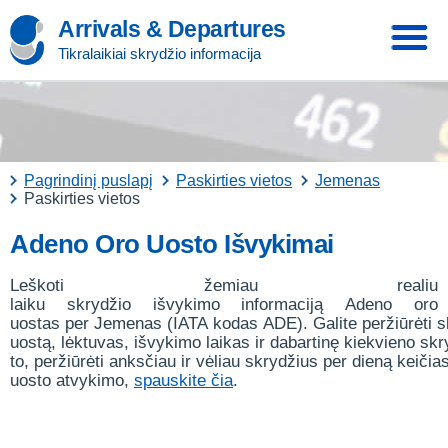
Arrivals & Departures
Tikralaikiai skrydžio informacija
Pagrindinį puslapį
Paskirties vietos
Jemenas
Paskirties vietos
Adeno Oro Uosto Išvykimai
Leškoti žemiau realiu
laiku skrydžio išvykimo informaciją Adeno oro
uostas per Jemenas (IATA kodas ADE). Galite peržiūrėti s
uostą, lėktuvas, išvykimo laikas ir dabartinę kiekvieno sk
to, peržiūrėti anksčiau ir vėliau skrydžius per dieną keičia
uosto atvykimo,
spauskite čia
.