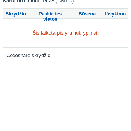
Kartą oro uoste
: 14:28 (GMT 0)
Skrydžio
Paskirties
Būsena
Išvykimo
vietos
Šis laikotarpis yra nukrypimai.
* Codeshare skrydžio