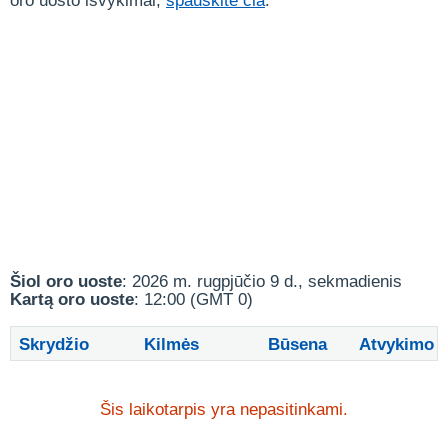
oro uosto išvykimai,
spauskite čia
.
Šiol oro uoste
: 2026 m. rugpjūčio 9 d., sekmadienis
Kartą oro uoste
: 12:00 (GMT 0)
Skrydžio
Kilmės
Būsena
Atvykimo
Šis laikotarpis yra nepasitinkami.