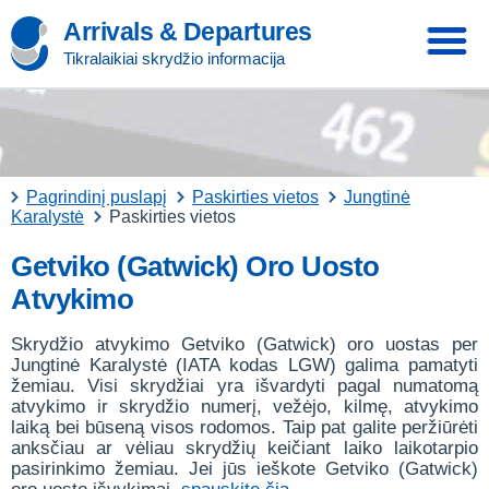
Arrivals & Departures
Tikralaikiai skrydžio informacija
Pagrindinį puslapį
Paskirties vietos
Jungtinė
Karalystė
Paskirties vietos
Getviko (Gatwick) Oro Uosto
Atvykimo
Skrydžio atvykimo Getviko (Gatwick) oro uostas per
Jungtinė Karalystė (IATA kodas LGW) galima pamatyti
žemiau. Visi skrydžiai yra išvardyti pagal numatomą
atvykimo ir skrydžio numerį, vežėjo, kilmę, atvykimo
laiką bei būseną visos rodomos. Taip pat galite peržiūrėti
anksčiau ar vėliau skrydžių keičiant laiko laikotarpio
pasirinkimo žemiau. Jei jūs ieškote Getviko (Gatwick)