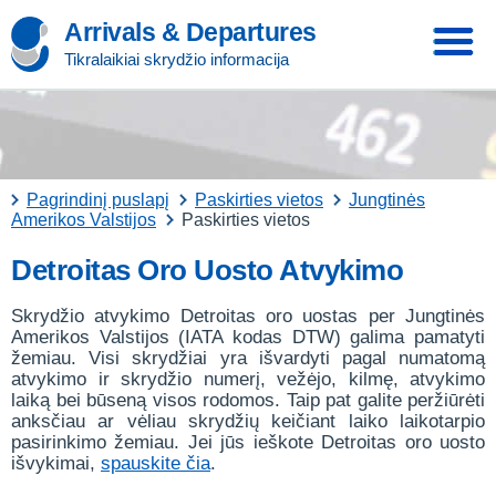
Arrivals & Departures
Tikralaikiai skrydžio informacija
Pagrindinį puslapį
Paskirties vietos
Jungtinės
Amerikos Valstijos
Paskirties vietos
Detroitas Oro Uosto Atvykimo
Skrydžio atvykimo Detroitas oro uostas per Jungtinės
Amerikos Valstijos (IATA kodas DTW) galima pamatyti
žemiau. Visi skrydžiai yra išvardyti pagal numatomą
atvykimo ir skrydžio numerį, vežėjo, kilmę, atvykimo
laiką bei būseną visos rodomos. Taip pat galite peržiūrėti
anksčiau ar vėliau skrydžių keičiant laiko laikotarpio
pasirinkimo žemiau. Jei jūs ieškote Detroitas oro uosto
išvykimai,
spauskite čia
.