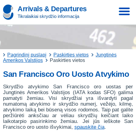
Arrivals & Departures
Tikralaikiai skrydžio informacija
Pagrindinį puslapį
Paskirties vietos
Jungtinės
Amerikos Valstijos
Paskirties vietos
San Francisco Oro Uosto Atvykimo
Skrydžio atvykimo San Francisco oro uostas per
Jungtinės Amerikos Valstijos (IATA kodas SFO) galima
pamatyti žemiau. Visi skrydžiai yra išvardyti pagal
numatomą atvykimo ir skrydžio numerį, vežėjo, kilmę,
atvykimo laiką bei būseną visos rodomos. Taip pat galite
peržiūrėti anksčiau ar vėliau skrydžių keičiant laiko
laikotarpio pasirinkimo žemiau. Jei jūs ieškote San
Francisco oro uosto išvykimai,
spauskite čia
.