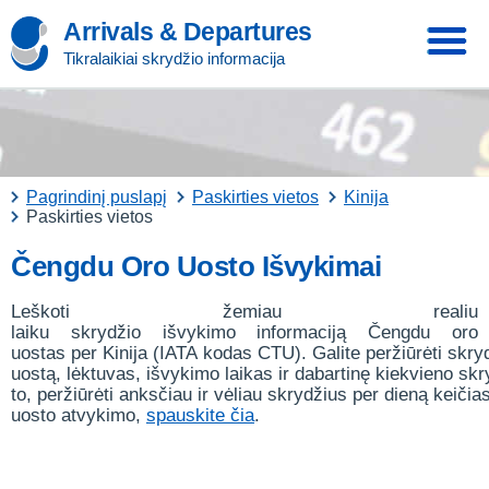
Arrivals & Departures
Tikralaikiai skrydžio informacija
Pagrindinį puslapį
Paskirties vietos
Kinija
Paskirties vietos
Čengdu Oro Uosto Išvykimai
Leškoti žemiau realiu
laiku skrydžio išvykimo informaciją Čengdu oro
uostas per Kinija (IATA kodas CTU). Galite peržiūrėti skr
uostą, lėktuvas, išvykimo laikas ir dabartinę kiekvieno sk
to, peržiūrėti anksčiau ir vėliau skrydžius per dieną keičia
uosto atvykimo,
spauskite čia
.