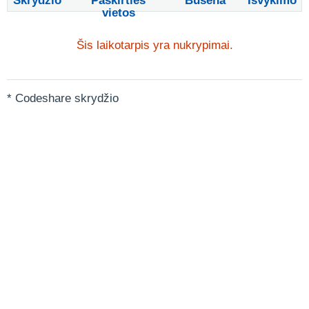
Skrydžio
Paskirties
Būsena
Išvykimo
vietos
Šis laikotarpis yra nukrypimai.
* Codeshare skrydžio