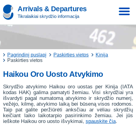
Arrivals & Departures
Tikralaikiai skrydžio informacija
Pagrindinį puslapį
Paskirties vietos
Kinija
Paskirties vietos
Haikou Oro Uosto Atvykimo
Skrydžio atvykimo Haikou oro uostas per Kinija (IATA
kodas HAK) galima pamatyti žemiau. Visi skrydžiai yra
išvardyti pagal numatomą atvykimo ir skrydžio numerį,
vežėjo, kilmę, atvykimo laiką bei būseną visos rodomos.
Taip pat galite peržiūrėti anksčiau ar vėliau skrydžių
keičiant laiko laikotarpio pasirinkimo žemiau. Jei jūs
ieškote Haikou oro uosto išvykimai,
spauskite čia
.