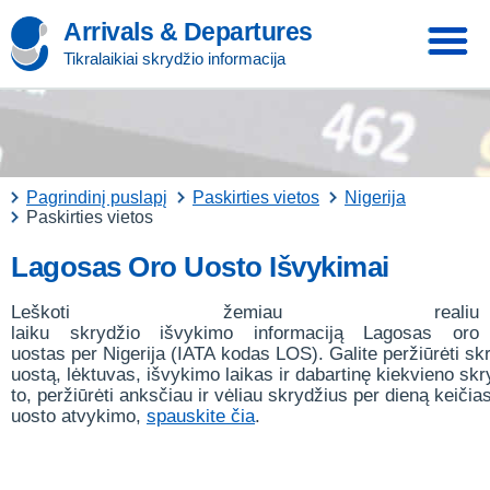
Arrivals & Departures
Tikralaikiai skrydžio informacija
Pagrindinį puslapį
Paskirties vietos
Nigerija
Paskirties vietos
Lagosas Oro Uosto Išvykimai
Leškoti žemiau realiu
laiku skrydžio išvykimo informaciją Lagosas oro
uostas per Nigerija (IATA kodas LOS). Galite peržiūrėti s
uostą, lėktuvas, išvykimo laikas ir dabartinę kiekvieno sk
to, peržiūrėti anksčiau ir vėliau skrydžius per dieną keičia
uosto atvykimo,
spauskite čia
.