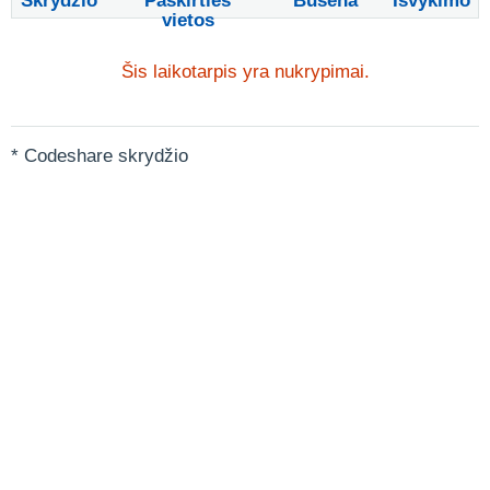
Skrydžio
Paskirties
Būsena
Išvykimo
vietos
Šis laikotarpis yra nukrypimai.
* Codeshare skrydžio