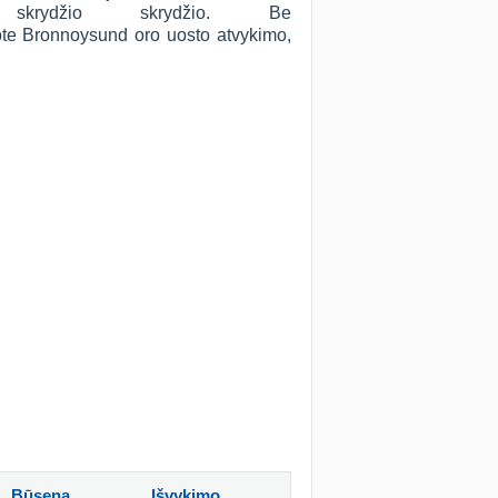
skrydžio skrydžio. Be
škote Bronnoysund oro uosto atvykimo,
Būsena
Išvykimo