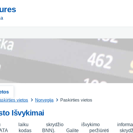
tures
ja
ietos
skirties vietos
Norvegija
Paskirties vietos
to Išvykimai
iu laiku skrydžio išvykimo informa
ATA kodas BNN). Galite peržiūrėti skryd