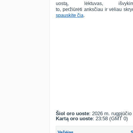
uostą, lėktuvas, išv
to, peržiūrėti anksčiau ir vėliau sk
spauskite čia
.
Šiol oro uoste
: 2026 m. rugpjūčio 
Kartą oro uoste
: 23:58 (GMT 0)
Vežėjas