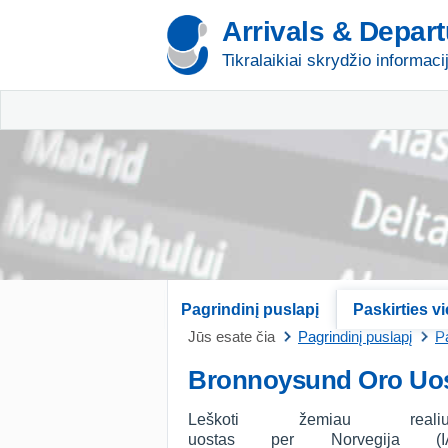
Arrivals & Depar
Tikralaikiai skrydžio informaci
Pagrindinį puslapį
Paskirties v
Jūs esate čia
Pagrindinį puslapį
Pa
Bronnoysund Oro Uos
Leškoti žemiau real
uostas per Norvegija (I