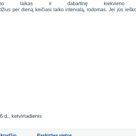
ykimo laikas ir dabartinę kiekvieno 
rydžius per dieną keičiasi laiko intervalą, rodomas. Jei jūs ie
6 d., ketvirtadienis
Skrydžio
Paskirties vietos