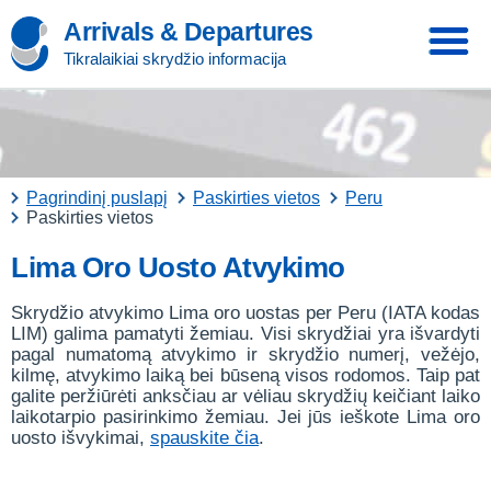
Arrivals & Departures
Tikralaikiai skrydžio informacija
Pagrindinį puslapį
Paskirties vietos
Peru
Paskirties vietos
Lima Oro Uosto Atvykimo
Skrydžio atvykimo Lima oro uostas per Peru (IATA kodas
LIM) galima pamatyti žemiau. Visi skrydžiai yra išvardyti
pagal numatomą atvykimo ir skrydžio numerį, vežėjo,
kilmę, atvykimo laiką bei būseną visos rodomos. Taip pat
galite peržiūrėti anksčiau ar vėliau skrydžių keičiant laiko
laikotarpio pasirinkimo žemiau. Jei jūs ieškote Lima oro
uosto išvykimai,
spauskite čia
.