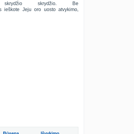
skrydžio skrydžio. Be
ūs ieškote Jeju oro uosto atvykimo,
Būsena
Išvykimo