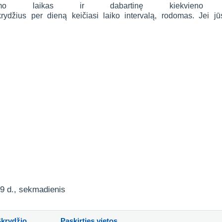
ykimo laikas ir dabartinę kiekvieno 
skrydžius per dieną keičiasi laiko intervalą, rodomas. Jei j
 9 d., sekmadienis
Skrydžio
Paskirties vietos