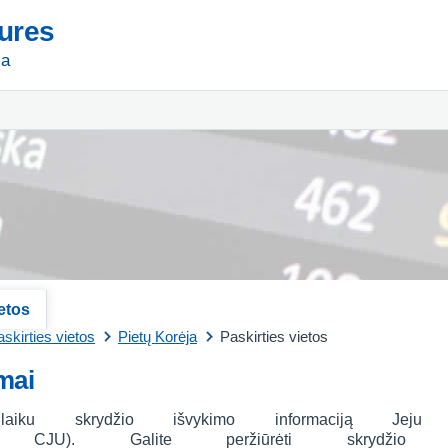
tures
ja
ietos
skirties vietos
Pietų Korėja
Paskirties vietos
mai
laiku skrydžio išvykimo informaciją Je
CJU). Galite peržiūrėti skrydžio 