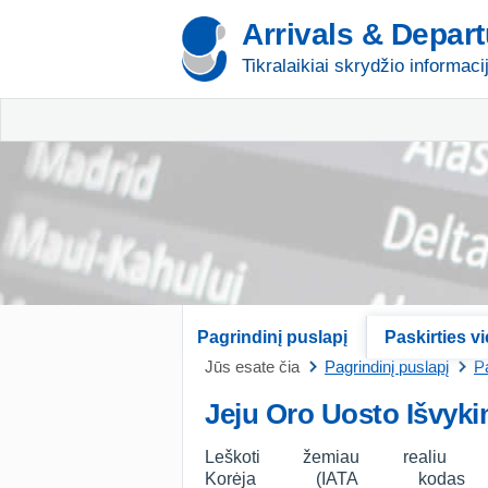
Arrivals & Depar
Tikralaikiai skrydžio informaci
Pagrindinį puslapį
Paskirties v
Jūs esate čia
Pagrindinį puslapį
Pa
Jeju Oro Uosto Išvyki
Leškoti žemiau realiu 
Korėja (IATA kodas 