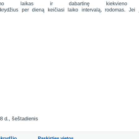
ykimo laikas ir dabartinę kiekvieno 
 skrydžius per dieną keičiasi laiko intervalą, rodomas. Je
8 d., šeštadienis
Skrydžio
Paskirties vietos