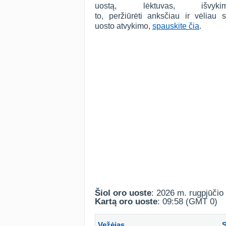
uostą, lėktuvas, išv
to, peržiūrėti anksčiau ir vėliau
uosto atvykimo,
spauskite čia
.
Šiol oro uoste
: 2026 m. rugpjūčio 
Kartą oro uoste
: 09:58 (GMT 0)
Vežėjas