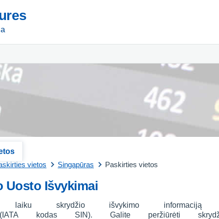
tures
ja
ietos
skirties vietos
Singapūras
Paskirties vietos
 Uosto Išvykimai
u laiku skrydžio išvykimo informacij
IATA kodas SIN). Galite peržiūrėti skryd