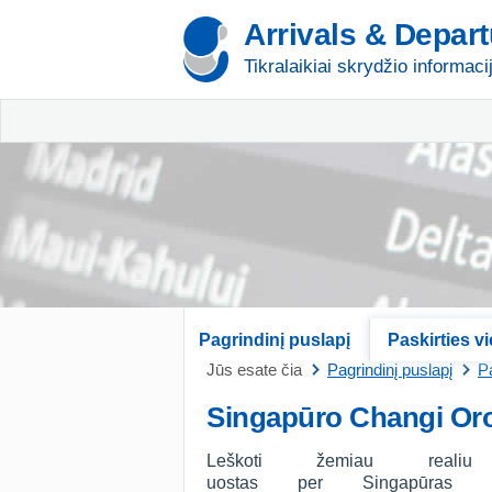
Arrivals & Depar
Tikralaikiai skrydžio informaci
Pagrindinį puslapį
Paskirties v
Jūs esate čia
Pagrindinį puslapį
Pa
Singapūro Changi Oro
Leškoti žemiau reali
uostas per Singapūras (