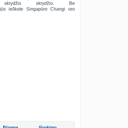
skrydžio skrydžio. Be
i jūs ieškote Singapūro Changi oro
Būsena
Išvykimo