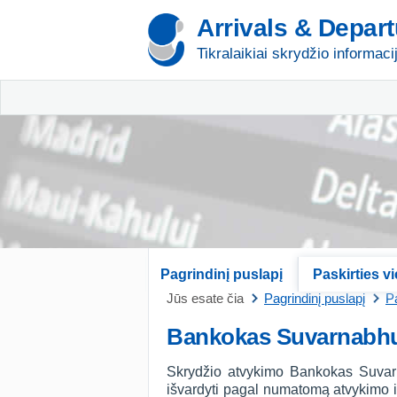
Arrivals & Depar
Tikralaikiai skrydžio informaci
Pagrindinį puslapį
Paskirties v
Jūs esate čia
Pagrindinį puslapį
Pa
Bankokas Suvarnabhu
Skrydžio atvykimo Bankokas Suvarn
išvardyti pagal numatomą atvykimo ir