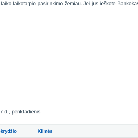
t laiko laikotarpio pasirinkimo žemiau. Jei jūs ieškote Bankok
7 d., penktadienis
Skrydžio
Kilmės