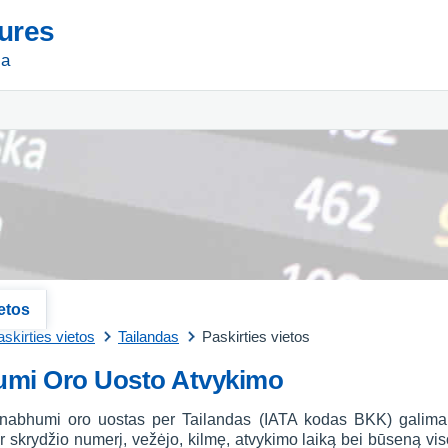
tures
ja
ietos
skirties vietos
Tailandas
Paskirties vietos
mi Oro Uosto Atvykimo
abhumi oro uostas per Tailandas (IATA kodas BKK) galima p
 skrydžio numerį, vežėjo, kilmę, atvykimo laiką bei būseną viso