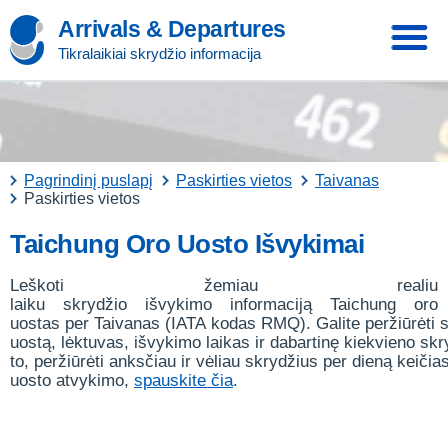
Arrivals & Departures
Tikralaikiai skrydžio informacija
Pagrindinį puslapį
Paskirties vietos
Taivanas
Paskirties vietos
Taichung Oro Uosto Išvykimai
Leškoti žemiau realiu
laiku skrydžio išvykimo informaciją Taichung oro
uostas per Taivanas (IATA kodas RMQ). Galite peržiūrėti 
uostą, lėktuvas, išvykimo laikas ir dabartinę kiekvieno sk
to, peržiūrėti anksčiau ir vėliau skrydžius per dieną keičia
uosto atvykimo,
spauskite čia
.