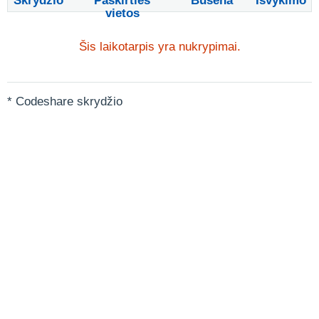
Skrydžio
Paskirties
Būsena
Išvykimo
vietos
Šis laikotarpis yra nukrypimai.
* Codeshare skrydžio