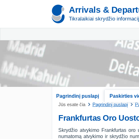
Arrivals & Depar
Tikralaikiai skrydžio informaci
Pagrindinį puslapį
Paskirties v
Jūs esate čia
Pagrindinį puslapį
Pa
Frankfurtas Oro Uost
Skrydžio atvykimo Frankfurtas oro 
numatomą atvykimo ir skrydžio numer