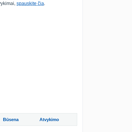
švykimai,
spauskite čia
.
Būsena
Atvykimo