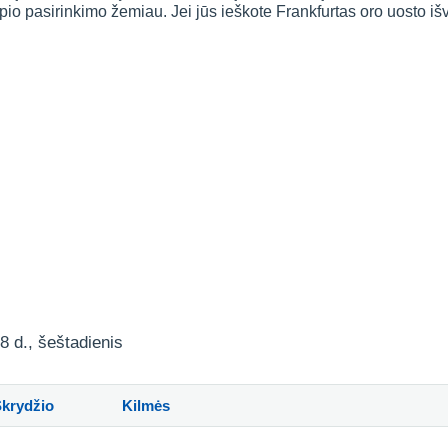
arpio pasirinkimo žemiau. Jei jūs ieškote Frankfurtas oro uosto i
8 d., šeštadienis
Skrydžio
Kilmės