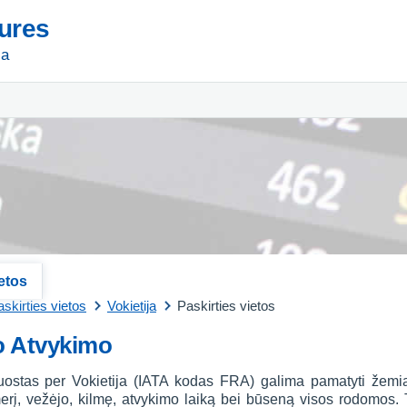
tures
ja
ietos
skirties vietos
Vokietija
Paskirties vietos
o Atvykimo
uostas per Vokietija (IATA kodas FRA) galima pamatyti žemiau
į, vežėjo, kilmę, atvykimo laiką bei būseną visos rodomos. Ta