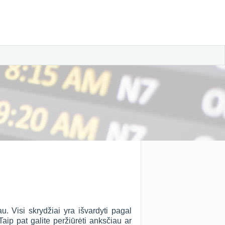
. Visi skrydžiai yra išvardyti pagal
ip pat galite peržiūrėti anksčiau ar